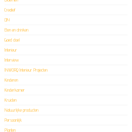
Creatief
DIY
Eten en drinken
Goed doel
Interieur
Interview
INWORQ Interieur Projecten
Kinderen
Kinderkamer
Kruiden
Natuurlijke producten
Persoonlijk
Planten