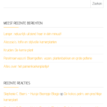
Zoeken naar:
MEEST RECENTE BERICHTEN
Langer, natuurlijk uitziend haar in één minuut!
Alocasia’s, toffe en stijlvolle kamerplanten
Kruiden; De kerrie plant
Parelmoervaas.nl; Bloempotten, vazen, plantenbakken en grote potterie
Alles over het pannenkoekenplantje!
RECENTE REACTIES
Stephanie C. Boers - Huisje Boompje Blogje
op
De kokos palm, een prachtige
kamerplant