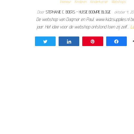
Interieur
Kinderen
Kinderkamer
Webshops
Door
STEPHANIE C. BOERS - HUISJE BOOMPJE BLOGJE
oktober 4, 2
De webshop van Dagmar en Paul, www.kidzsupplies.nl bes
jaar. Het idee voor de webshop ontstond toen zij zelf…
L
Tweet
Share
Pin
Share