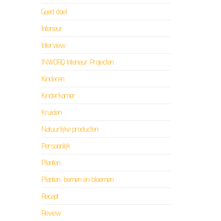
Goed doel
Interieur
Interview
INWORQ Interieur Projecten
Kinderen
Kinderkamer
Kruiden
Natuurlijke producten
Persoonlijk
Planten
Planten, bomen en bloemen
Recept
Review