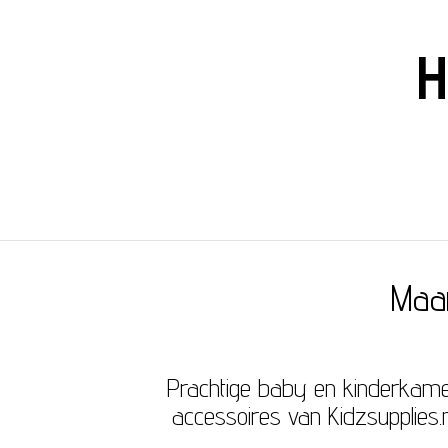
H
Maa
Prachtige baby en kinderkam
accessoires van Kidzsupplies.n