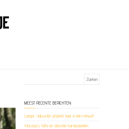
JE
Zoeken naar:
MEEST RECENTE BERICHTEN
Langer, natuurlijk uitziend haar in één minuut!
Alocasia’s, toffe en stijlvolle kamerplanten