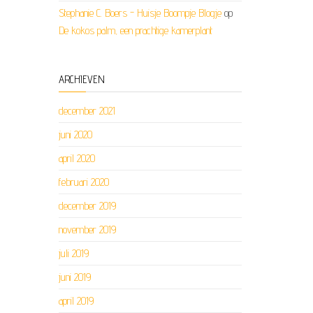
Stephanie C. Boers - Huisje Boompje Blogje
op
De kokos palm, een prachtige kamerplant
ARCHIEVEN
december 2021
juni 2020
april 2020
februari 2020
december 2019
november 2019
juli 2019
juni 2019
april 2019