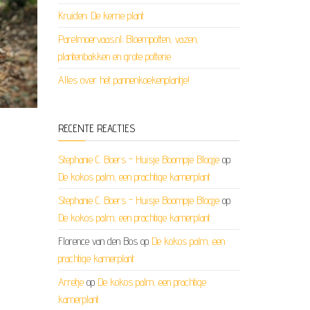
Kruiden; De kerrie plant
Parelmoervaas.nl; Bloempotten, vazen,
plantenbakken en grote potterie
Alles over het pannenkoekenplantje!
RECENTE REACTIES
Stephanie C. Boers - Huisje Boompje Blogje
op
De kokos palm, een prachtige kamerplant
Stephanie C. Boers - Huisje Boompje Blogje
op
De kokos palm, een prachtige kamerplant
Florence van den Bos
op
De kokos palm, een
prachtige kamerplant
Arretje
op
De kokos palm, een prachtige
kamerplant