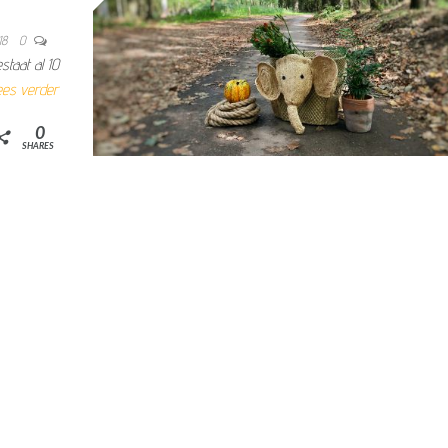
018
0
taat al 10
ees verder
0
SHARES