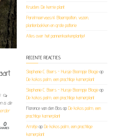
Kruiden; De kerrie plant
Parelmoervaas.nl; Bloempotten, vazen,
plantenbakken en grote potterie
Alles over het pannenkoekenplantje!
RECENTE REACTIES
aart
Stephanie C. Boers - Huisje Boompje Blogje
op
De kokos palm, een prachtige kamerplant
Stephanie C. Boers - Huisje Boompje Blogje
op
0
De kokos palm, een prachtige kamerplant
n is de
Florence van den Bos
op
De kokos palm, een
erder
prachtige kamerplant
0
Arretje
op
De kokos palm, een prachtige
SHARES
kamerplant