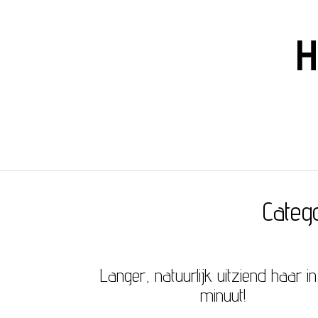
H
Categ
Langer, natuurlijk uitziend haar i
minuut!