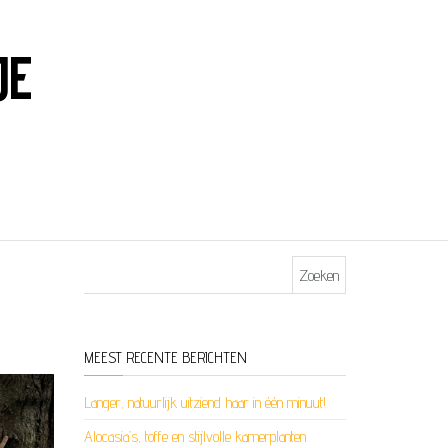
JE
Zoeken naar:
MEEST RECENTE BERICHTEN
Langer, natuurlijk uitziend haar in één minuut!
Alocasia’s, toffe en stijlvolle kamerplanten