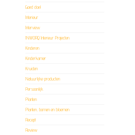
Goed doel
Interieur
Interview
INWORQ Interieur Projecten
Kinderen
Kinderkamer
Kruiden
Natuurlijke producten
Persoonlijk
Planten
Planten, bomen en bloemen
Recept
Review