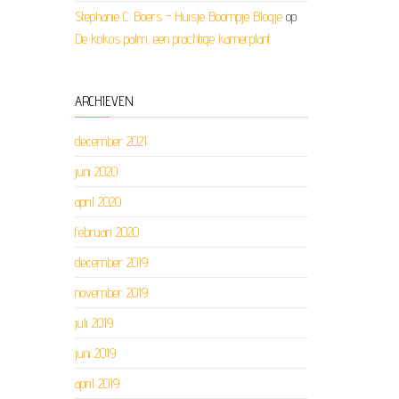
Stephanie C. Boers - Huisje Boompje Blogje
op
De kokos palm, een prachtige kamerplant
ARCHIEVEN
december 2021
juni 2020
april 2020
februari 2020
december 2019
november 2019
juli 2019
juni 2019
april 2019