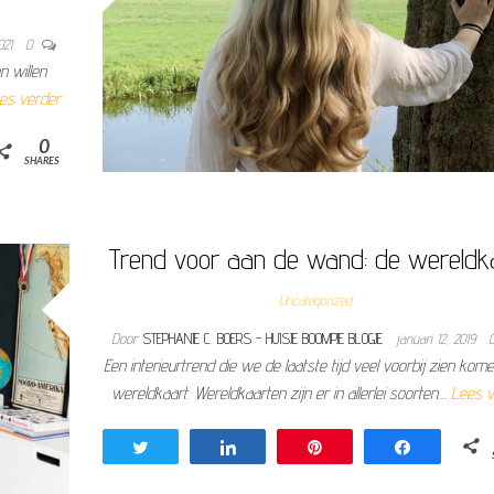
021
0
n willen
es verder
0
SHARES
Trend voor aan de wand: de wereldk
Uncategorized
Door
STEPHANIE C. BOERS - HUISJE BOOMPJE BLOGJE
januari 12, 2019
Een interieurtrend die we de laatste tijd veel voorbij zien kome
wereldkaart. Wereldkaarten zijn er in allerlei soorten…
Lees v
Tweet
Share
Pin
Share