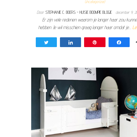
Uncategorized
Door
STEPHANIE C. BOERS - HUISJE BOOMPJE BLOGJE
december 9, 2
Er zijn vele redenen waarom je langer haar zou kunne
hebben. Je wil misschien graag langer haar omdat je…
Le
Tweet
Share
Pin
Share