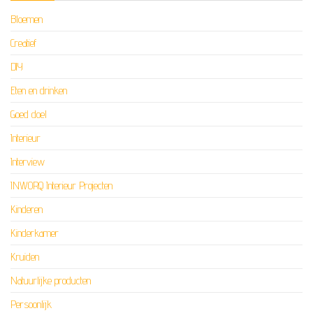
Bloemen
Creatief
DIY
Eten en drinken
Goed doel
Interieur
Interview
INWORQ Interieur Projecten
Kinderen
Kinderkamer
Kruiden
Natuurlijke producten
Persoonlijk