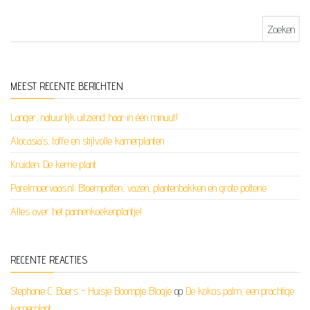
Zoeken naar:
MEEST RECENTE BERICHTEN
Langer, natuurlijk uitziend haar in één minuut!
Alocasia’s, toffe en stijlvolle kamerplanten
Kruiden; De kerrie plant
Parelmoervaas.nl; Bloempotten, vazen, plantenbakken en grote potterie
Alles over het pannenkoekenplantje!
RECENTE REACTIES
Stephanie C. Boers - Huisje Boompje Blogje
op
De kokos palm, een prachtige
kamerplant