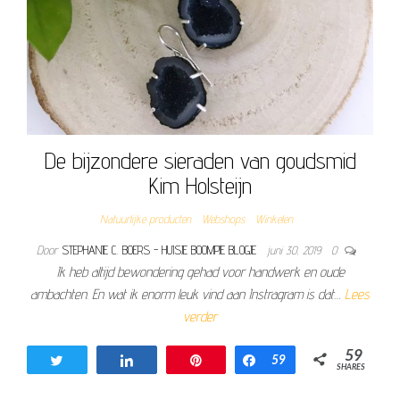
De bijzondere sieraden van goudsmid
Kim Holsteijn
Natuurlijke producten
Webshops
Winkelen
Door
STEPHANIE C. BOERS - HUISJE BOOMPJE BLOGJE
juni 30, 2019
0
Ik heb altijd bewondering gehad voor handwerk en oude
ambachten. En wat ik enorm leuk vind aan Instragram is dat…
Lees
verder
59
Tweet
Share
Pin
Share
59
SHARES