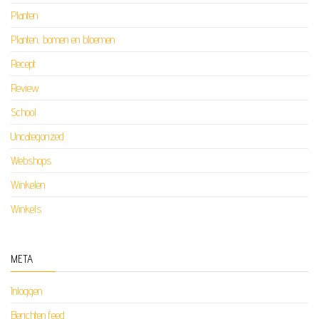
Planten
Planten, bomen en bloemen
Recept
Review
School
Uncategorized
Webshops
Winkelen
Winkels
META
Inloggen
Berichten feed