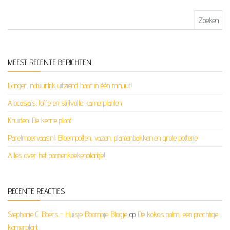
Zoeken naar:
MEEST RECENTE BERICHTEN
Langer, natuurlijk uitziend haar in één minuut!
Alocasia’s, toffe en stijlvolle kamerplanten
Kruiden; De kerrie plant
Parelmoervaas.nl; Bloempotten, vazen, plantenbakken en grote potterie
Alles over het pannenkoekenplantje!
RECENTE REACTIES
Stephanie C. Boers - Huisje Boompje Blogje
op
De kokos palm, een prachtige
kamerplant