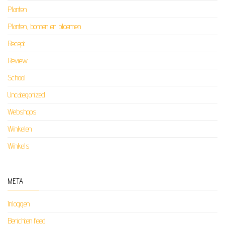
Planten
Planten, bomen en bloemen
Recept
Review
School
Uncategorized
Webshops
Winkelen
Winkels
META
Inloggen
Berichten feed