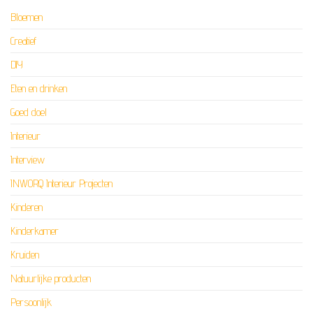
Bloemen
Creatief
DIY
Eten en drinken
Goed doel
Interieur
Interview
INWORQ Interieur Projecten
Kinderen
Kinderkamer
Kruiden
Natuurlijke producten
Persoonlijk