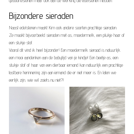
geboortestenen maar ook aan de werking die edelstenen hebben.
Bijzondere sieraden
Naast edelstenen maakt Kim ook andere soorten prachtige sieraden.
Ze maakt bijvoorbeeld sieraden met as, moedermelk, een plukje haar of
een stukje stof.
Vooral dit vind ik heel bijzonder! Een moedermelk sieraad is natuurlijk
een mooi aandenken aan de babytijd van je kindje! Een beetje as, een
stukje stof of haar van een dierbaar iemand kan natuurlijk een prachtige
tastbare herinnering zijn aan iemand die er niet meer is. En laten we
eerlijk zijn, wie wil zoiets nu niet?!