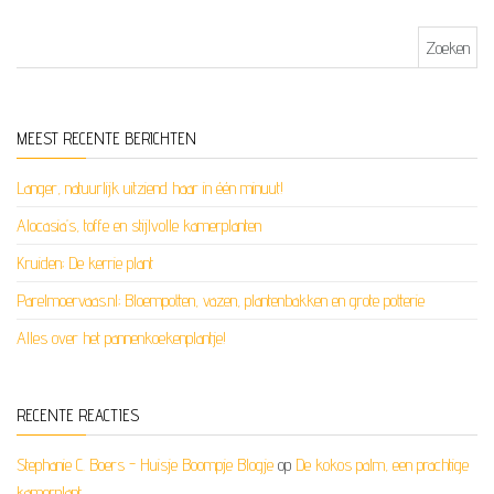
Zoeken naar:
MEEST RECENTE BERICHTEN
Langer, natuurlijk uitziend haar in één minuut!
Alocasia’s, toffe en stijlvolle kamerplanten
Kruiden; De kerrie plant
Parelmoervaas.nl; Bloempotten, vazen, plantenbakken en grote potterie
Alles over het pannenkoekenplantje!
RECENTE REACTIES
Stephanie C. Boers - Huisje Boompje Blogje
op
De kokos palm, een prachtige
kamerplant