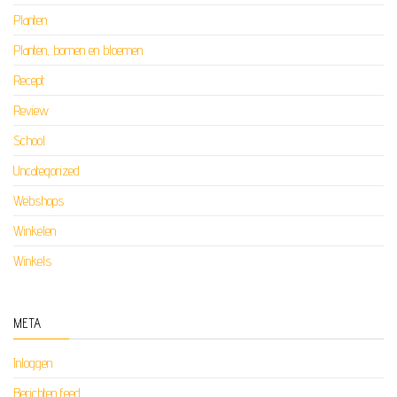
Planten
Planten, bomen en bloemen
Recept
Review
School
Uncategorized
Webshops
Winkelen
Winkels
META
Inloggen
Berichten feed