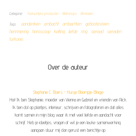
Categorie
Natuurlijke producten
Webshops
Winkelen
aandenken
ambacht
ambachten
gebootesteen
Tags
herinnering
horoscoop
ketting
liefde
ring
sieraad
sieraden
turkoois
Over de auteur
Stephanie C. Boers - Huisje Boompje Blogje
Hoi! Ik ben Stephanie, moeder van Vienna en Gabriel en vriendin van Rick.
Ik ben dol op plantjes, interieur, schrijven en fotograferen en dat alles
komt samen in mijn blog waar ik met veel liefde en aandacht voor
schrijf. Heb je ideetjes, vragen of wil je een leuke samenwerking
aangaan stuur mij dan gerust een berichtje op