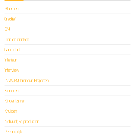
Bloemen
Creatief
DIY
Eten en drinken
Goed doel
Interieur
Interview
INWORQ Interieur Projecten
Kinderen
Kinderkamer
Kruiden
Natuurlijke producten
Persoonlijk