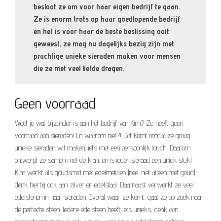
besloot ze om voor haar eigen bedrijf te gaan.
Ze is enorm trots op haar goedlopende bedrijf
en het is voor haar de beste beslissing ooit
geweest, ze mag nu dagelijks bezig zijn met
prachtige unieke sieraden maken voor mensen
die ze met veel liefde dragen.
Geen voorraad
Weet je wat bijzonder is aan het bedrijf van Kim? Ze heeft geen
voorraad aan sieraden! En waarom niet?! Dat komt omdat ze graag
unieke sieraden wil maken, iets met een persoonlijk touch! Daarom
ontwerpt ze samen met de klant en is ieder sieraad een uniek stuk!
Kim werkt als goudsmid met edelmetalen (nee, niet alleen met goud),
denk hierbij ook aan zilver en edelstaal. Daarnaast verwerkt ze veel
edelstenen in haar sieraden. Overal waar ze komt, gaat ze op zoek naar
de perfecte steen. Iedere edelsteen heeft iets unieks, denk aan