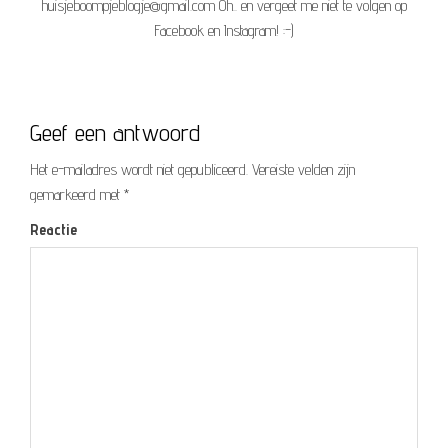
huisjeboompjeblogje@gmail.com Oh.. en vergeet me niet te volgen op
Facebook en Instagram! :-)
Geef een antwoord
Het e-mailadres wordt niet gepubliceerd.
Vereiste velden zijn
gemarkeerd met
*
Reactie