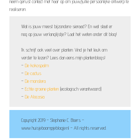
neem gerust contact met haar op om jouw/jullie persoonlijke ontwerp te
realiseren.
Wat is jouw meest bijzondere sieraad? En wat staat er
nog op jouw verlanglijstje? Laat het weten onder dit blog!
Ik schrijf ook veel over planten. Vind je het leuk om
verder te lezen? Lees dan eens mijn plantenblogs!
–
De kokospalm
–
De cactus
–
De monstera
–
Echte groene planten
(ecologisch verantwoord)
–
De Alocasia
Copyright 2019 – Stephanie C. Boers –
www.huisjeboompjeblogje.nl – All rights reserved.