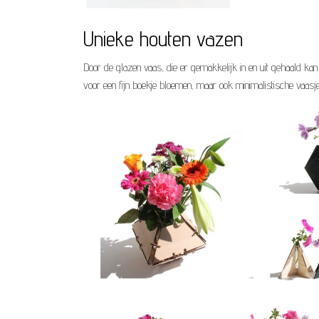
Unieke houten vazen
Door de glazen vaas, die er gemakkelijk in en uit gehaald k
voor een fijn boekje bloemen, maar ook minimalistische vaasj