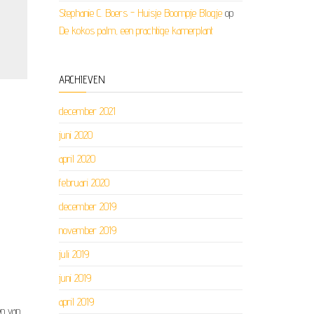
Stephanie C. Boers - Huisje Boompje Blogje
op
De kokos palm, een prachtige kamerplant
ARCHIEVEN
december 2021
juni 2020
april 2020
februari 2020
december 2019
november 2019
juli 2019
juni 2019
april 2019
én van