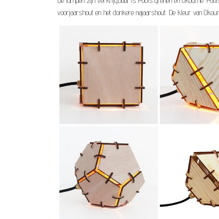
De lampen zijn verkrijgbaar is Pools grenen en Okoumé. Pools Gr
voorjaarshout en het donkere najaarshout. De kleur van Okoum