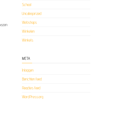
School
Uncategorized
Webshops
 vazen
Winkelen
Winkels
META
Inloggen
Berichten feed
Reacties feed
WordPress.org