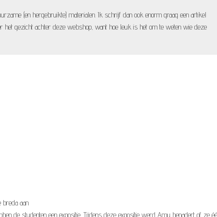
uurzame (en hergebruikte) materialen. Ik schrijf dan ook enorm graag een artikel
het gezicht achter deze webshop, want hoe leuk is het om te weten wie deze
te breda aan
ebben de studenten een expositie. Tijdens deze expositie werd Amy benadert of ze é