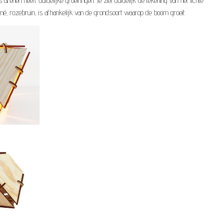
enen heeft duidelijke groeiringen. Je ziet duidelijk de tekening van het lichte
é, rozebruin, is afhankelijk van de grondsoort waarop de boom groeit.