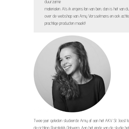
duurzame
materialen. Als ik ergens fan van ben, dan is het van d
over de webshop van Amy Vorsselmans en ook achter 
prachtige producten maakt!
Twee jaar geleden studeerde Amy af aan het AKV St. Joost 
de richting Ruimtelijk Ontwerp. Aan het einde van de studie h