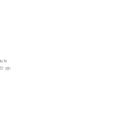
au te
Er zijn