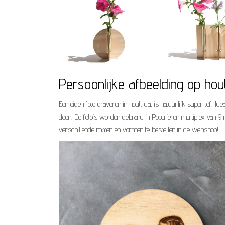
Persoonlijke afbeelding op hou
Een eigen foto graveren in hout, dat is natuurlijk super tof! I
doen. De foto’s worden gebrand in Populieren multiplex van 9 m
verschillende maten en vormen te bestellen in de webshop!