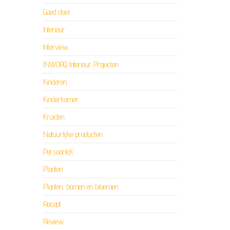
Goed doel
Interieur
Interview
INWORQ Interieur Projecten
Kinderen
Kinderkamer
Kruiden
Natuurlijke producten
Persoonlijk
Planten
Planten, bomen en bloemen
Recept
Review