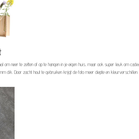
t
deaal om neer te zetten of op te hangen in je eigen huis, maar ook super leuk om cade
m dik. Door zacht hout te gebruiken krijgt de foto meer diepte en kleurverschillen. 