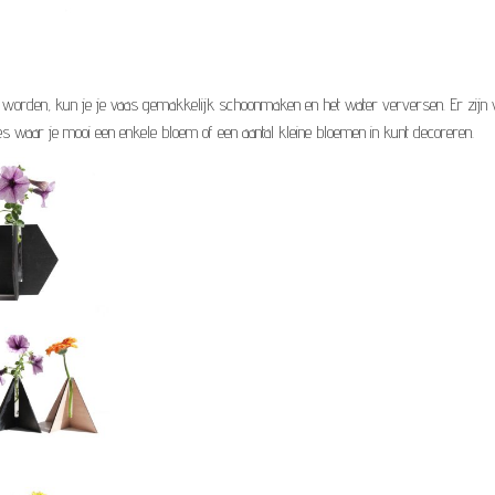
an worden, kun je je vaas gemakkelijk schoonmaken en het water verversen. Er zijn
es waar je mooi een enkele bloem of een aantal kleine bloemen in kunt decoreren.