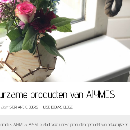
urzame producten van AIYMES
Door
STEPHANIE C. BOERS - HUISJE BOOMPJE BLOGJE
amelijk; AIYMES! AIYMES staat voor unieke producten gemaakt van natuurlijke en