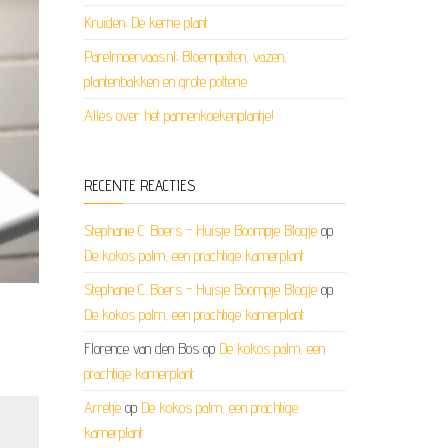
Kruiden; De kerrie plant
Parelmoervaas.nl; Bloempotten, vazen,
plantenbakken en grote potterie
Alles over het pannenkoekenplantje!
RECENTE REACTIES
Stephanie C. Boers - Huisje Boompje Blogje
op
De kokos palm, een prachtige kamerplant
Stephanie C. Boers - Huisje Boompje Blogje
op
De kokos palm, een prachtige kamerplant
Florence van den Bos
op
De kokos palm, een
prachtige kamerplant
Arretje
op
De kokos palm, een prachtige
kamerplant