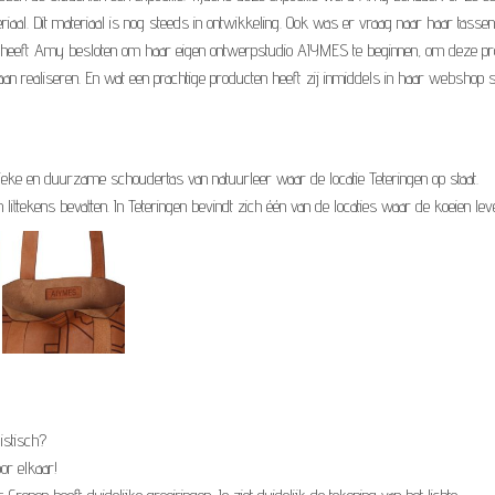
riaal. Dit materiaal is nog steeds in ontwikkeling. Ook was er vraag naar haar tassen
d heeft Amy besloten om haar eigen ontwerpstudio AIYMES te beginnen, om deze pr
aan realiseren. En wat een prachtige producten heeft zij inmiddels in haar webshop s
ieke en duurzame schoudertas van natuurleer waar de locatie Teteringen op staat.
littekens bevatten. In Teteringen bevindt zich één van de locaties waar de koeien lev
istisch?
or elkaar!