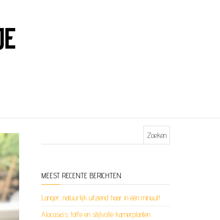
JE
Zoeken naar:
MEEST RECENTE BERICHTEN
Langer, natuurlijk uitziend haar in één minuut!
Alocasia’s, toffe en stijlvolle kamerplanten