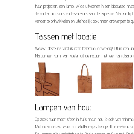
haar projecten, een lamp, wilde uitvoeren in een biobased mate
de opdrachtgevers en bezoekers van de expositie. Na een tij
verder te ontwikkelen en uiteindelijk ook meer ontwerpen te g
Tassen met locatie
Wauw.. deze tas vind ik echt helemaal geweldig! Dit is een un
Natuurleer komt van koeien uit de natuur, het leer kan daarom 
Lampen van hout
Op zoek naar meer sfeer in huis maar hou je ook van minimal
Met deze unieke laser cut tafellampjes heb je dit in no-time vo