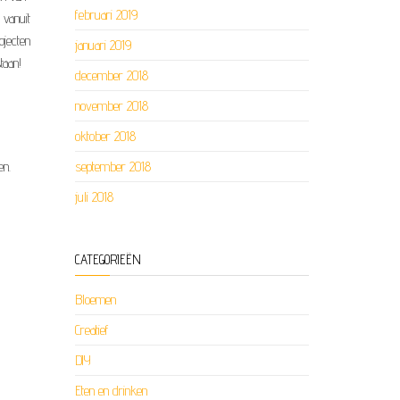
februari 2019
 vanuit
ojecten
januari 2019
taan!
december 2018
november 2018
oktober 2018
en.
september 2018
juli 2018
CATEGORIEËN
Bloemen
Creatief
DIY
Eten en drinken