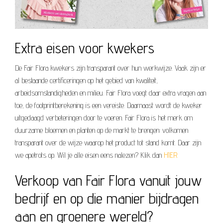
Extra eisen voor kwekers
De Fair Flora kwekers zijn transparant over hun werkwijze. Vaak zijn er
al bestaande certificeringen op het gebied van kwaliteit,
arbeidsomstandigheden en milieu. Fair Flora voegt daar extra vragen aan
toe, de footprintberekening is een vereiste. Daarnaast wordt de kweker
uitgedaagd verbeteringen door te voeren. Fair Flora is het merk om
duurzame bloemen en planten op de markt te brengen: volkomen
transparant over de wijze waarop het product tot stand komt. Daar zijn
we apetrots op. Wil je alle eisen eens nalezen? Klik dan
HIER
Verkoop van Fair Flora vanuit jouw
bedrijf en op die manier bijdragen
aan en groenere wereld?