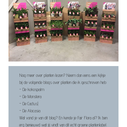
Nog meer over planten lezen? Neem dan eens een kijkje
bij de volgende blogs over planten die ik geschreven heb:
– De kokospalm
– De Monstera
– De Cactus
|
– De Alocasia
Wat vond je van dit blog? En kende je Fair Flora al? Ik ben
erg benieuwd wat jij vindt van dit echt groene plantenlabel.