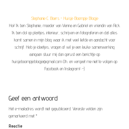
Stephanie C. Boers - Huisje Boompje Blogje
Hoi! Ik ben Stephanie, moeder van Vienna en Gabriel en vriendin van Rick.
Ik ben dol op plantjes, interieur, schrijven en fotograferen en dat alles
komt samen in mijn blog waar ik met veel liefde en aandacht voor
schrijf. Heb je ideetjes, vragen of wil je een leuke samenwerking
aangaan stuur mij dan gerust een berichtje op
huisjeboompjeblogje@gmail.com Oh.. en vergeet me niet te volgen op
Facebook en Instagram! :-)
Geef een antwoord
Het e-mailadres wordt niet gepubliceerd.
Vereiste velden zijn
gemarkeerd met
*
Reactie