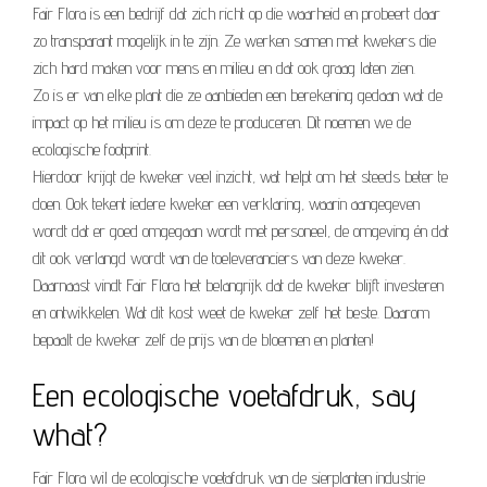
Fair Flora is een bedrijf dat zich richt op die waarheid en probeert daar
zo transparant mogelijk in te zijn. Ze werken samen met kwekers die
zich hard maken voor mens en milieu en dat ook graag laten zien.
Zo is er van elke plant die ze aanbieden een berekening gedaan wat de
impact op het milieu is om deze te produceren. Dit noemen we de
ecologische footprint.
Hierdoor krijgt de kweker veel inzicht, wat helpt om het steeds beter te
doen. Ook tekent iedere kweker een verklaring, waarin aangegeven
wordt dat er goed omgegaan wordt met personeel, de omgeving én dat
dit ook verlangd wordt van de toeleveranciers van deze kweker.
Daarnaast vindt Fair Flora het belangrijk dat de kweker blijft investeren
en ontwikkelen. Wat dit kost weet de kweker zelf het beste. Daarom
bepaalt de kweker zelf de prijs van de bloemen en planten!
Een ecologische voetafdruk, say
what?
Fair Flora wil de ecologische voetafdruk van de sierplanten industrie