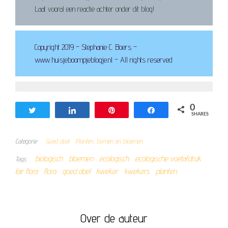
Laat vooral een reactie achter onder dit blog!
Copyright 2019 – Stephanie C. Boers –
www.huisjeboompjeblogje.nl – All rights reserved
0
Tweet
Share
Pin
Share
SHARES
Categorie
Goed doel
Planten, bomen en bloemen
biologisch
bloemen
ecologisch
ecologische voetafdruk
Tags
fair flora
flora
goed doel
kweker
kwekers
planten
Over de auteur