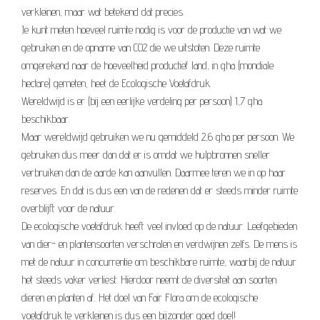
verkleinen, maar wat betekend dat precies.
Je kunt meten hoeveel ruimte nodig is voor de productie van wat we
gebruiken en de opname van CO2 die we uitstoten. Deze ruimte
omgerekend naar de hoeveelheid productief land, in gha (mondiale
hectare) gemeten, heet de Ecologische Voetafdruk.
Wereldwijd is er (bij een eerlijke verdeling per persoon) 1,7 gha
beschikbaar.
Maar wereldwijd gebruiken we nu gemiddeld 2,6 gha per persoon. We
gebruiken dus meer dan dat er is omdat we hulpbronnen sneller
verbruiken dan de aarde kan aanvullen. Daarmee teren we in op haar
reserves. En dat is dus een van de redenen dat er steeds minder ruimte
overblijft voor de natuur.
De ecologische voetafdruk heeft veel invloed op de natuur. Leefgebieden
van dier- en plantensoorten verschralen en verdwijnen zelfs. De mens is
met de natuur in concurrentie om beschikbare ruimte, waarbij de natuur
het steeds vaker verliest. Hierdoor neemt de diversiteit aan soorten
dieren en planten af. Het doel van Fair Flora om de ecologische
voetafdruk te verkleinen is dus een bijzonder goed doel!