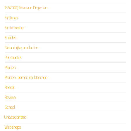
INWORQ Interieur Projecten
Kinderen
Kinderkamer
Kruiden
Natuurlijke producten
Persoonlijk
Planten
Planten, bomen en bloemen
Recept
Review
School
Uncategorized
Webshops