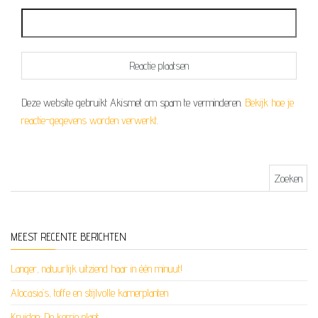
Deze website gebruikt Akismet om spam te verminderen.
Bekijk hoe je
reactie-gegevens worden verwerkt
.
Zoeken naar:
MEEST RECENTE BERICHTEN
Langer, natuurlijk uitziend haar in één minuut!
Alocasia’s, toffe en stijlvolle kamerplanten
Kruiden; De kerrie plant