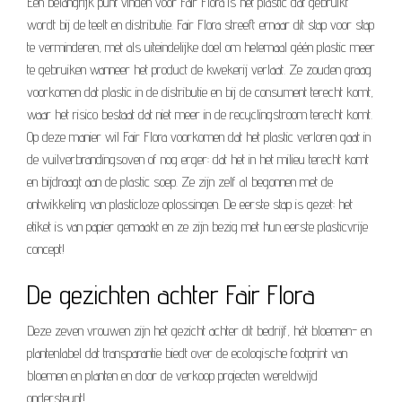
Een belangrijk punt vinden voor Fair Flora is het plastic dat gebruikt
wordt bij de teelt en distributie. Fair Flora streeft ernaar dit stap voor stap
te verminderen, met als uiteindelijke doel om helemaal géén plastic meer
te gebruiken wanneer het product de kwekerij verlaat. Ze zouden graag
voorkomen dat plastic in de distributie en bij de consument terecht komt,
waar het risico bestaat dat niet meer in de recyclingstroom terecht komt.
Op deze manier wil Fair Flora voorkomen dat het plastic verloren gaat in
de vuilverbrandingsoven of nog erger: dat het in het milieu terecht komt
en bijdraagt aan de plastic soep. Ze zijn zelf al begonnen met de
ontwikkeling van plasticloze oplossingen. De eerste stap is gezet: het
etiket is van papier gemaakt en ze zijn bezig met hun eerste plasticvrije
concept!
De gezichten achter Fair Flora
Deze zeven vrouwen zijn het gezicht achter dit bedrijf, hét bloemen- en
plantenlabel dat transparantie biedt over de ecologische footprint van
bloemen en planten en door de verkoop projecten wereldwijd
ondersteunt!