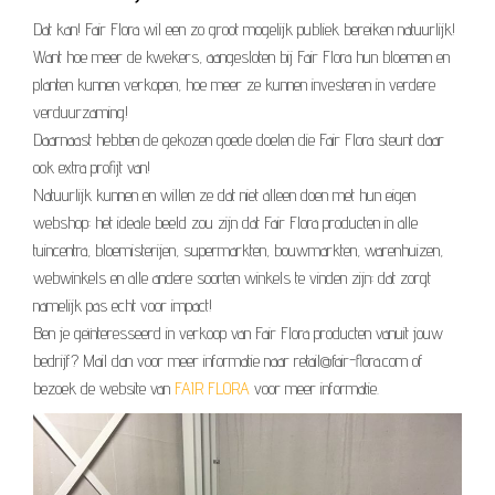
Dat kan! Fair Flora wil een zo groot mogelijk publiek bereiken natuurlijk!
Want hoe meer de kwekers, aangesloten bij Fair Flora hun bloemen en
planten kunnen verkopen, hoe meer ze kunnen investeren in verdere
verduurzaming!
Daarnaast hebben de gekozen goede doelen die Fair Flora steunt daar
ook extra profijt van!
Natuurlijk kunnen en willen ze dat niet alleen doen met hun eigen
webshop: het ideale beeld zou zijn dat Fair Flora producten in alle
tuincentra, bloemisterijen, supermarkten, bouwmarkten, warenhuizen,
webwinkels en alle andere soorten winkels te vinden zijn: dat zorgt
namelijk pas echt voor impact!
Ben je geïnteresseerd in verkoop van Fair Flora producten vanuit jouw
bedrijf? Mail dan voor meer informatie naar retail@fair-flora.com of
bezoek de website van
FAIR FLORA
voor meer informatie.