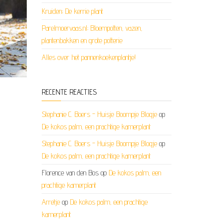
Kruiden; De kerrie plant
Parelmoervaas.nl; Bloempotten, vazen,
plantenbakken en grote potterie
Alles over het pannenkoekenplantje!
RECENTE REACTIES
Stephanie C. Boers - Huisje Boompje Blogje
op
De kokos palm, een prachtige kamerplant
Stephanie C. Boers - Huisje Boompje Blogje
op
De kokos palm, een prachtige kamerplant
Florence van den Bos
op
De kokos palm, een
prachtige kamerplant
Arretje
op
De kokos palm, een prachtige
kamerplant