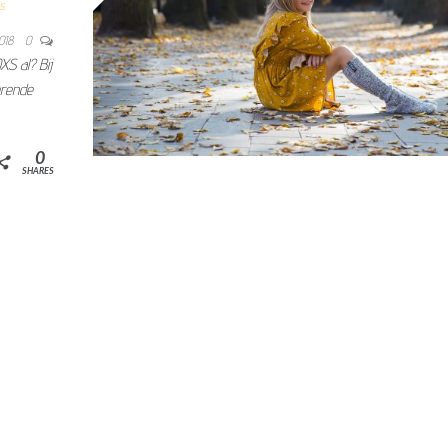
s
2018
0
S al? Bij
erende
0
SHARES