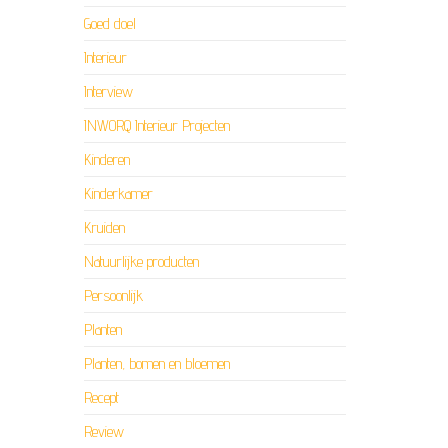
Goed doel
Interieur
Interview
INWORQ Interieur Projecten
Kinderen
Kinderkamer
Kruiden
Natuurlijke producten
Persoonlijk
Planten
Planten, bomen en bloemen
Recept
Review