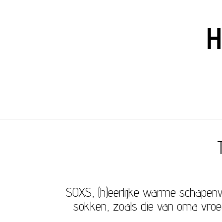
H
SOXS, (h)eerlijke warme schapenw
sokken, zoals die van oma vroe