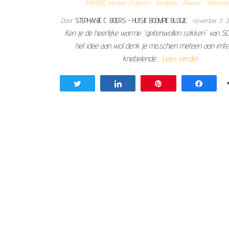
INWORQ Interieur Projecten
Kinderen
Review
Webshop
Door
STEPHANIE C. BOERS - HUISJE BOOMPJE BLOGJE
november 11, 
Ken je de heerlijke warme “geitenwollen sokken” van SOX
het idee aan wol denk je misschien meteen aan irrit
kriebelende…
Lees verder
Tweet
Share
Pin
Share