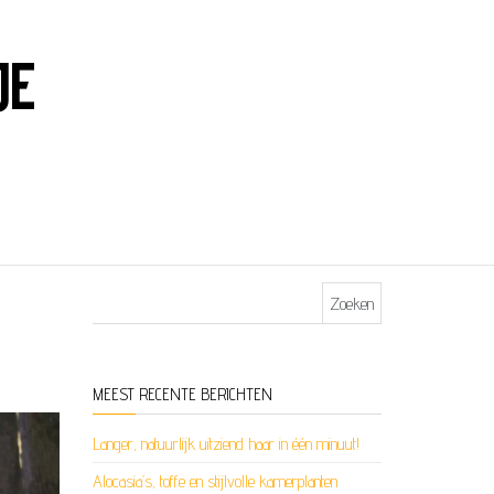
JE
Zoeken naar:
MEEST RECENTE BERICHTEN
Langer, natuurlijk uitziend haar in één minuut!
Alocasia’s, toffe en stijlvolle kamerplanten