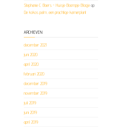
Stephanie C. Boers - Huisje Boompje Blogje
op
De kokos palm, een prachtige kamerplant
ARCHIEVEN
december 2021
juni 2020
april 2020
februari 2020
december 2019
november 2019
juli 2019
juni 2019
april 2019