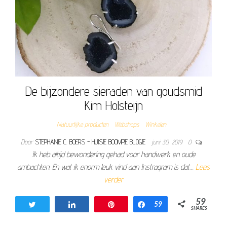
De bijzondere sieraden van goudsmid
Kim Holsteijn
Natuurlijke producten
Webshops
Winkelen
Door
STEPHANIE C. BOERS - HUISJE BOOMPJE BLOGJE
juni 30, 2019
0
Ik heb altijd bewondering gehad voor handwerk en oude
ambachten. En wat ik enorm leuk vind aan Instragram is dat…
Lees
verder
59
Tweet
Share
Pin
Share
59
SHARES