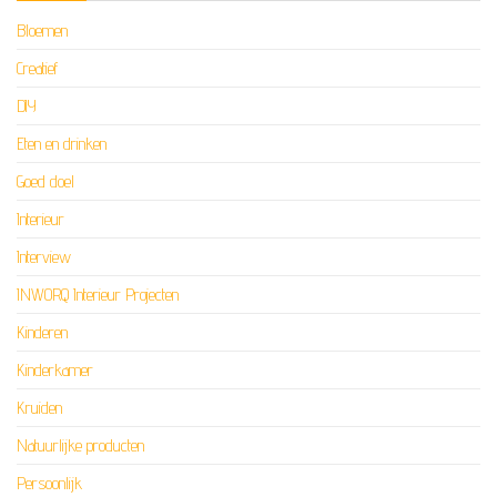
Bloemen
Creatief
DIY
Eten en drinken
Goed doel
Interieur
Interview
INWORQ Interieur Projecten
Kinderen
Kinderkamer
Kruiden
Natuurlijke producten
Persoonlijk