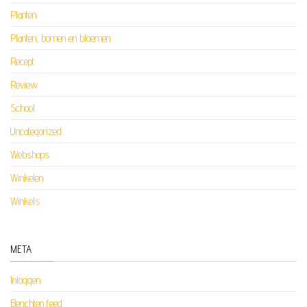
Planten
Planten, bomen en bloemen
Recept
Review
School
Uncategorized
Webshops
Winkelen
Winkels
META
Inloggen
Berichten feed