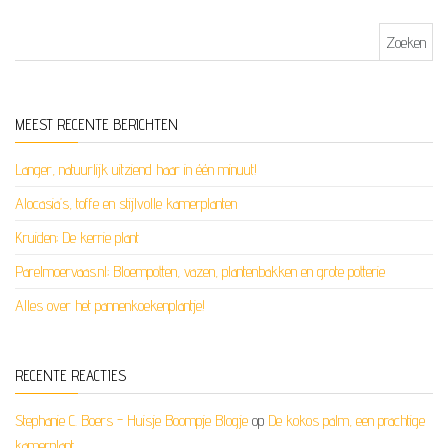
Zoeken naar:
MEEST RECENTE BERICHTEN
Langer, natuurlijk uitziend haar in één minuut!
Alocasia’s, toffe en stijlvolle kamerplanten
Kruiden; De kerrie plant
Parelmoervaas.nl; Bloempotten, vazen, plantenbakken en grote potterie
Alles over het pannenkoekenplantje!
RECENTE REACTIES
Stephanie C. Boers - Huisje Boompje Blogje
op
De kokos palm, een prachtige
kamerplant