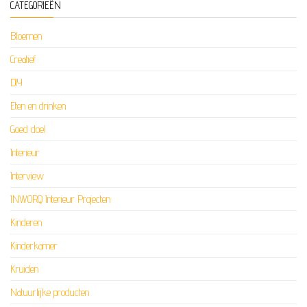
CATEGORIEËN
Bloemen
Creatief
DIY
Eten en drinken
Goed doel
Interieur
Interview
INWORQ Interieur Projecten
Kinderen
Kinderkamer
Kruiden
Natuurlijke producten