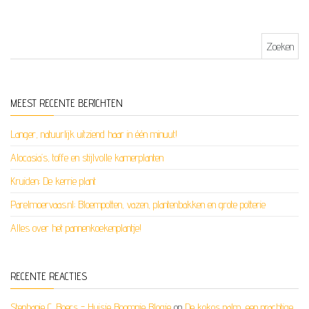
Zoeken naar:
MEEST RECENTE BERICHTEN
Langer, natuurlijk uitziend haar in één minuut!
Alocasia’s, toffe en stijlvolle kamerplanten
Kruiden; De kerrie plant
Parelmoervaas.nl; Bloempotten, vazen, plantenbakken en grote potterie
Alles over het pannenkoekenplantje!
RECENTE REACTIES
Stephanie C. Boers - Huisje Boompje Blogje
op
De kokos palm, een prachtige