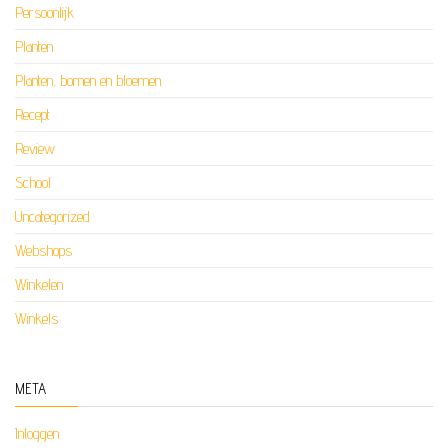
Persoonlijk
Planten
Planten, bomen en bloemen
Recept
Review
School
Uncategorized
Webshops
Winkelen
Winkels
META
Inloggen