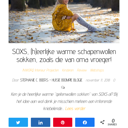
SOXS, (h)eerlijke warme schapenwollen
sokken, zoals die van oma vroeger!
INWORQ Interieur Projecten
Kinderen
Review
Webshops
Door
STEPHANIE C. BOERS - HUISJE BOOMPJE BLOGJE
november 11, 2018
0
Ken je de heerlijke warme “geitenwollen sokken” van SOXS al? Bij
het idee aan wol denk je misschien meteen aan irriterende
kriebelende…
Lees verder
0
Tweet
Share
Pin
Share
SHARES