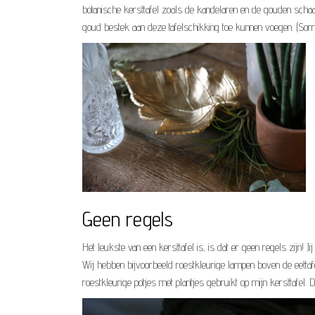
botanische kersttafel zoals de kandelaren en de gouden schaa
goud bestek aan deze tafelschikking toe kunnen voegen. (Sorry 
Geen regels
Het leukste van een kersttafel is, is dat er geen regels zijn! 
Wij hebben bijvoorbeeld roestkleurige lampen boven de eettafe
roestkleurige potjes met plantjes gebruikt op mijn kersttafel. 