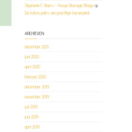
Stephanie C. Boers - Huisje Boompje Blogje
op
De kokos palm, een prachtige kamerplant
ARCHIEVEN
december 2021
juni 2020
april 2020
februari 2020
december 2019
november 2019
juli 2019
juni 2019
april 2019