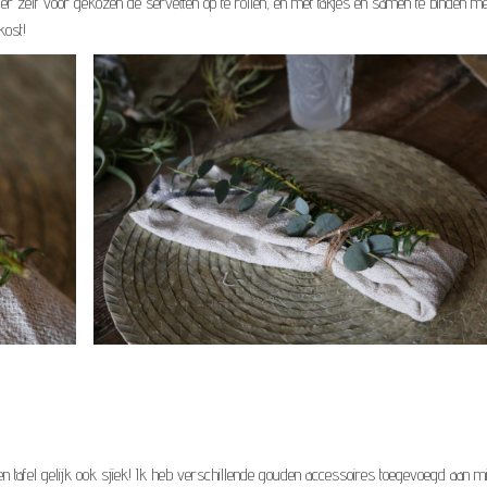
eb er zelf voor gekozen de servetten op te rollen, en met takjes en samen te binden me
kost!
en tafel gelijk ook sjiek! Ik heb verschillende gouden accessoires toegevoegd aan mi