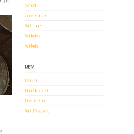
t grof
School
Uncategorized
Webshops
Winkelen
Winkels
META
Inloggen
Berichten feed
Reacties feed
WordPress.org
jn