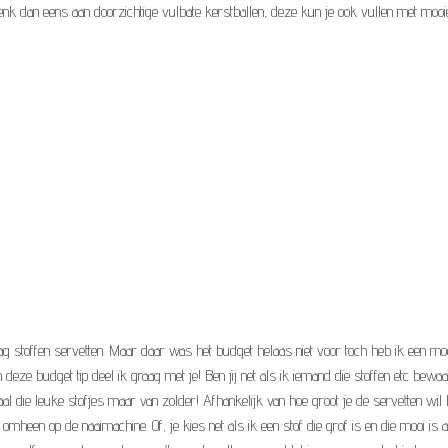
 Denk dan eens aan doorzichtige vulbate kerstballen, deze kun je ook vullen met mooi
graag stoffen servetten. Maar daar was het budget helaas niet voor toch heb ik een mo
eze budget tip deel ik graag met je! Ben jij net als ik iemand die stoffen etc bewa
al die leuke stofjes maar van zolder! Afhankelijk van hoe groot je de servetten wil
omheen op de naaimachine. Of, je kies net als ik een stof die grof is en die mooi is a