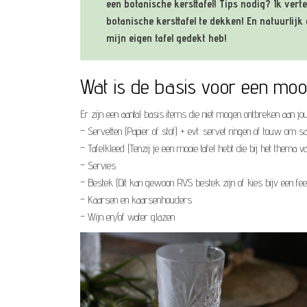
een botanische kersttafel! Tips nodig? Ik vert
botanische kersttafel te dekken! En natuurlij
mijn eigen tafel gedekt heb!
Wat is de basis voor een mooi
Er zijn een aantal basis items die niet mogen ontbreken aan jo
– Servetten (Papier of stof) + evt. servet ringen of touw om 
– Tafelkleed (Tenzij je een mooie tafel hebt die bij het thema van
– Servies
– Bestek (Dit kan gewoon RVS bestek zijn of kies bijv een fee
– Kaarsen en kaarsenhouders
– Wijn en/of water glazen