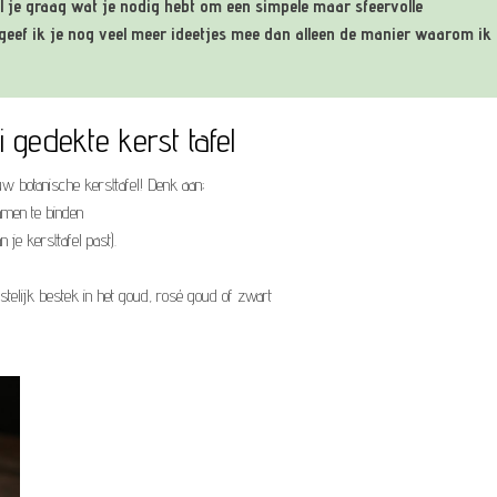
el je graag wat je nodig hebt om een simpele maar sfeervolle
k geef ik je nog veel meer ideetjes mee dan alleen de manier waarom ik
 gedekte kerst tafel
uw botanische kersttafel! Denk aan;
samen te binden
 je kersttafel past).
stelijk bestek in het goud, rosé goud of zwart