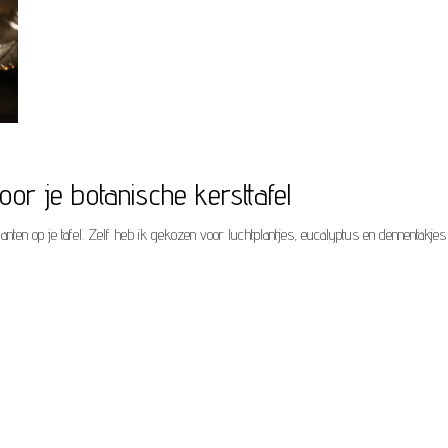
or je botanische kersttafel
anten op je tafel. Zelf heb ik gekozen voor luchtplantjes, eucalyptus en dennentakje