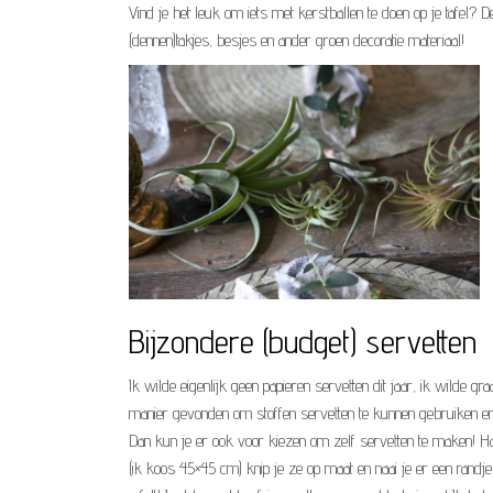
Vind je het leuk om iets met kerstballen te doen op je tafel?
(dennen)takjes, besjes en ander groen decoratie materiaal!
Bijzondere (budget) servetten
Ik wilde eigenlijk geen papieren servetten dit jaar, ik wilde 
manier gevonden om stoffen servetten te kunnen gebruiken en d
Dan kun je er ook voor kiezen om zelf servetten te maken! Ha
(ik koos 45×45 cm) knip je ze op maat en naai je er een randje 