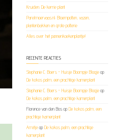
Kruiden; De kerrie plant
Parelmoervaas.nl; Bloempotten, vazen,
plantenbakken en grote potterie
Alles over het pannenkoekenplantje!
RECENTE REACTIES
Stephanie C. Boers - Huisje Boompje Blogje
op
De kokos palm, een prachtige kamerplant
Stephanie C. Boers - Huisje Boompje Blogje
op
De kokos palm, een prachtige kamerplant
Florence van den Bos
op
De kokos palm, een
prachtige kamerplant
Arretje
op
De kokos palm, een prachtige
kamerplant