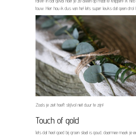
rafelt! In dat geval hoef je ze alleen op maat te knippen! Ik h
touw. Hier hou ik dus van he! Iets super leuks dat geen drol 
Zoals je ziet hoeft stijlvol niet duur te zijn!
Touch of gold
Iets dat heel goed bij groen staat is goud, daarmee maak je e