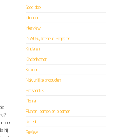
e
Goed doel
Interieur
Interview
INWORQ Interieur Projecten
Kinderen
Kinderkamer
Kruiden
Natuurlijke producten
Persoonlijk
Planten
oie
Planten, bomen en bloemen
ard?
Recept
 hebben
ls hij
Review