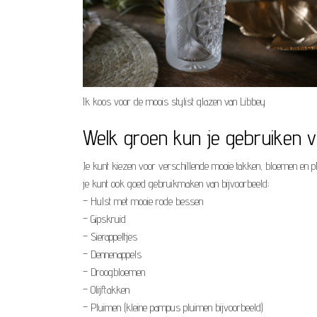
Ik koos voor de moois stylist glazen van Libbey
Welk groen kun je gebruiken vo
Je kunt kiezen voor verschillende mooie takken, bloemen en pl
je kunt ook goed gebruikmaken van bijvoorbeeld;
– Hulst met mooie rode bessen
– Gipskruid
– Sierappeltjes
– Dennenappels
– Droogbloemen
– Olijftakken
– Pluimen (kleine pampus pluimen bijvoorbeeld)