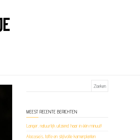
JE
Zoeken naar:
MEEST RECENTE BERICHTEN
Langer, natuurlijk uitziend haar in één minuut!
Alocasia’s, toffe en stijlvolle kamerplanten