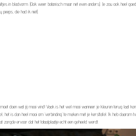
ltjes in bladvorm. (Ook weer botanisch maar net even anders). Je zou ook heel goe
peeps, die had ik niet).
Jij moet doen wat jij mooi vind! Vaak is het wel mooi wanneer je kleuren terug laat ko
l, het is dan heel mooi om ‘verbinding’ te maken met je kersttafel. Ik heb daarom 
Dat zorgde ervoor dat het totaalplaatje echt een geheeld werdt.