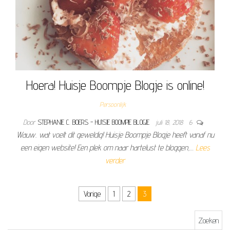
Hoera! Huisje Boompje Blogje is online!
Persoonlijk
Door
STEPHANIE C. BOERS - HUISJE BOOMPJE BLOGJE
juli 18, 2018
6
Wauw.. wat voelt dit geweldig! Huisje Boompje Blogje heeft vanaf nu
een eigen website! Een plek om naar hartelust te bloggen,…
Lees
verder
Berichtnavigatie
Vorige
1
2
3
Zoeken naar: