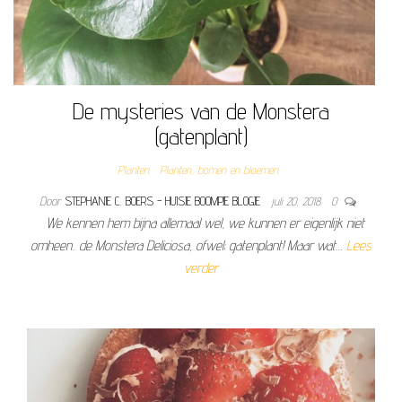
De mysteries van de Monstera
(gatenplant)
Planten
Planten, bomen en bloemen
Door
STEPHANIE C. BOERS - HUISJE BOOMPJE BLOGJE
juli 20, 2018
0
We kennen hem bijna allemaal wel, we kunnen er eigenlijk niet
omheen.. de Monstera Deliciosa, ofwel; gatenplant! Maar wat…
Lees
verder