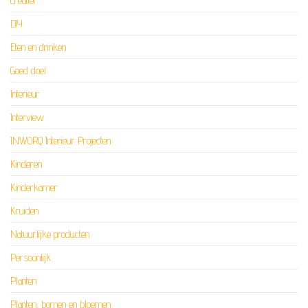
Creatief
DIY
Eten en drinken
Goed doel
Interieur
Interview
INWORQ Interieur Projecten
Kinderen
Kinderkamer
Kruiden
Natuurlijke producten
Persoonlijk
Planten
Planten, bomen en bloemen