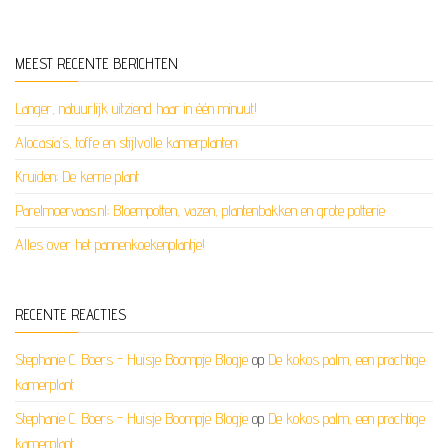
MEEST RECENTE BERICHTEN
Langer, natuurlijk uitziend haar in één minuut!
Alocasia’s, toffe en stijlvolle kamerplanten
Kruiden; De kerrie plant
Parelmoervaas.nl; Bloempotten, vazen, plantenbakken en grote potterie
Alles over het pannenkoekenplantje!
RECENTE REACTIES
Stephanie C. Boers - Huisje Boompje Blogje
op
De kokos palm, een prachtige
kamerplant
Stephanie C. Boers - Huisje Boompje Blogje
op
De kokos palm, een prachtige
kamerplant