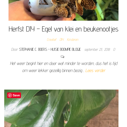
Herfst DIY – Egel van klei en beukenootjes
Creatief
DIY
Kinderen
Door
STEPHANIE C. BOERS - HUISJE BOOMPJE BLOGJE
september 23, 2018
0
Het weer begint hier en daar wat minder te worden, dus het is tijd
om weer lekker gezellig binnen bezig…
Lees verder
Save