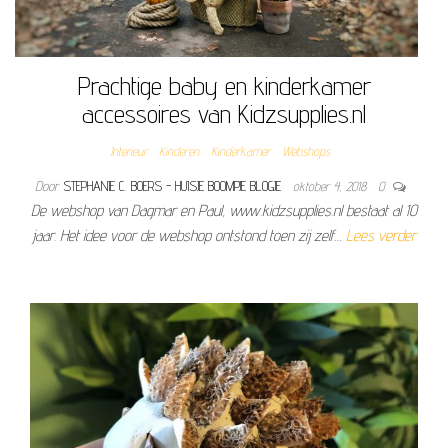
Prachtige baby en kinderkamer
accessoires van Kidzsupplies.nl
Interieur
Kinderen
Kinderkamer
Webshops
Door
STEPHANIE C. BOERS - HUISJE BOOMPJE BLOGJE
oktober 4, 2018
0
De webshop van Dagmar en Paul, www.kidzsupplies.nl bestaat al 10
jaar. Het idee voor de webshop ontstond toen zij zelf…
Lees verder